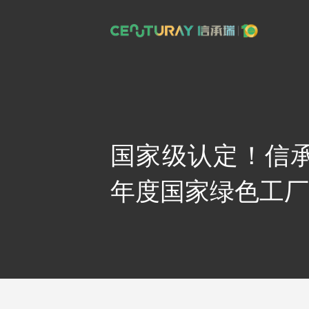
跳
至
内
容
国家级认定！信承
年度国家绿色工厂