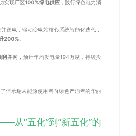
功实现厂区
100%绿电供应
，践行绿色电力消
造并送电，驱动变电站核心系统智能化迭代，
升200%
。
顺利并网
，预计年均发电量194万度，持续投
证了信承瑞从能源使用者向绿色产消者的华丽
——从“五化”到“新五化”的