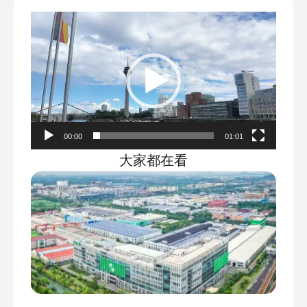
视
频
播
放
器
00:00
01:01
大家都在看